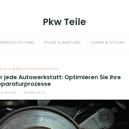
Pkw Teile
NNENAUSSTATTUNG
PFLEGE & WARTUNG
TUNING & STYLING
EUG & WERKSTATTAUSRÜSTUNG
jede Autowerkstatt: Optimieren Sie Ihre
eparaturprozesse
by
MILAD
/
12/06/2025