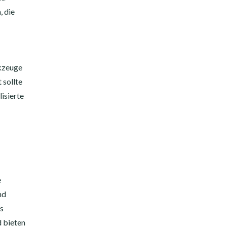
, die
rkzeuge
 sollte
isierte
e
nd
as
 bieten