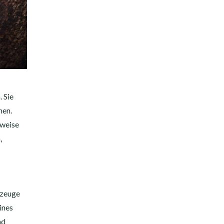
 Sie
hen.
rweise
,
rzeuge
ines
nd