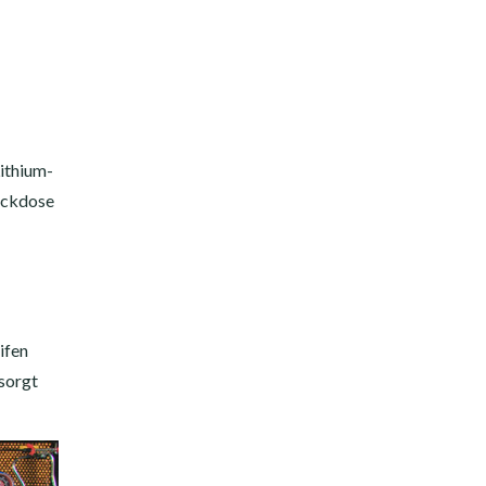
Lithium-
teckdose
ifen
 sorgt