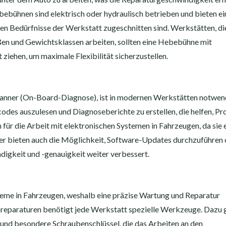
ebühnen sind elektrisch oder hydraulisch betrieben und bieten ei
chen Bedürfnisse der Werkstatt zugeschnitten sind. Werkstätten, di
en und Gewichtsklassen arbeiten, sollten eine Hebebühne mit
 ziehen, um maximale Flexibilität sicherzustellen.
Scanner (On-Board-Diagnose), ist in modernen Werkstätten notwen
codes auszulesen und Diagnoseberichte zu erstellen, die helfen, P
ch für die Arbeit mit elektronischen Systemen in Fahrzeugen, da sie 
nner bieten auch die Möglichkeit, Software-Updates durchzuführen
digkeit und -genauigkeit weiter verbessert.
teme in Fahrzeugen, weshalb eine präzise Wartung und Reparatur
nreparaturen benötigt jede Werkstatt spezielle Werkzeuge. Dazu
d besondere Schraubenschlüssel, die das Arbeiten an den