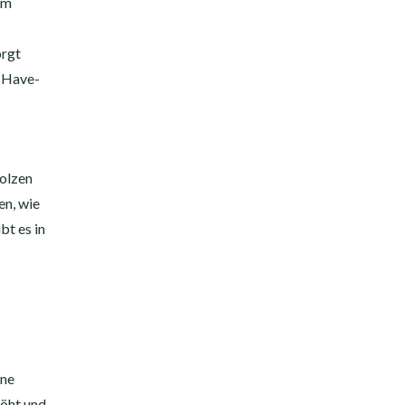
Um
orgt
t-Have-
Bolzen
en, wie
t es in
hne
höht und