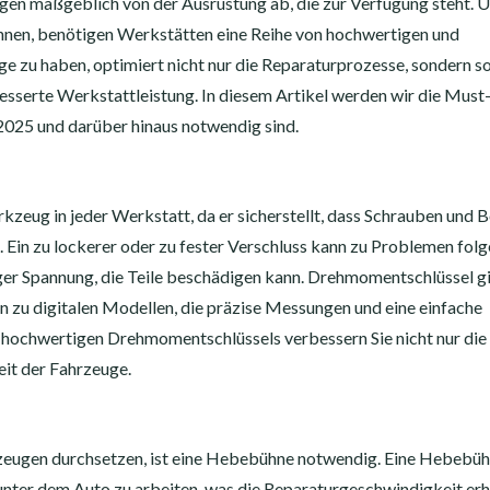
ngen maßgeblich von der Ausrüstung ab, die zur Verfügung steht. 
önnen, benötigen Werkstätten eine Reihe von hochwertigen und
 zu haben, optimiert nicht nur die Reparaturprozesse, sondern s
esserte Werkstattleistung. In diesem Artikel werden wir die Mus
2025 und darüber hinaus notwendig sind.
kzeug in jeder Werkstatt, da er sicherstellt, dass Schrauben und 
in zu lockerer oder zu fester Verschluss kann zu Problemen folg
r Spannung, die Teile beschädigen kann. Drehmomentschlüssel gib
n zu digitalen Modellen, die präzise Messungen und eine einfache
hochwertigen Drehmomentschlüssels verbessern Sie nicht nur die
eit der Fahrzeuge.
rzeugen durchsetzen, ist eine Hebebühne notwendig. Eine Hebebü
unter dem Auto zu arbeiten, was die Reparaturgeschwindigkeit er