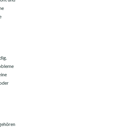
ne
e
dig.
robleme
eine
 oder
 gehören