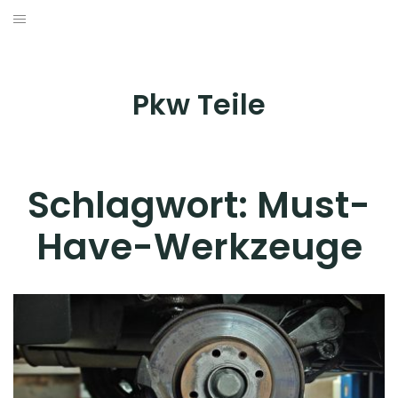
Skip
to
AUTOZUBEHÖR & TRÄGERSYSTEME
content
INNENAUSSTATTUNG
Pkw Teile
PFLEGE & WARTUNG
TUNING & STYLING
Schlagwort:
Must-
WERKZEUG & WERKSTATTAUSRÜSTUNG
Have-Werkzeuge