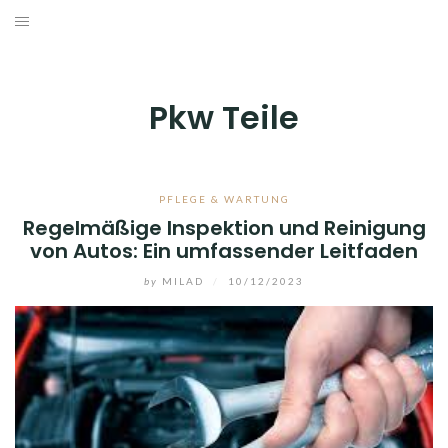
Skip
to
AUTOZUBEHÖR & TRÄGERSYSTEME
content
INNENAUSSTATTUNG
Pkw Teile
PFLEGE & WARTUNG
TUNING & STYLING
PFLEGE & WARTUNG
Regelmäßige Inspektion und Reinigung
von Autos: Ein umfassender Leitfaden
WERKZEUG & WERKSTATTAUSRÜSTUNG
by
MILAD
/
10/12/2023