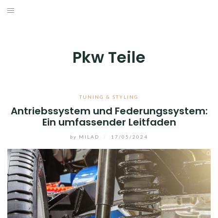
Skip
to
AUTOZUBEHÖR & TRÄGERSYSTEME
content
INNENAUSSTATTUNG
Pkw Teile
PFLEGE & WARTUNG
TUNING & STYLING
TUNING & STYLING
Antriebssystem und Federungssystem:
Ein umfassender Leitfaden
WERKZEUG & WERKSTATTAUSRÜSTUNG
by
MILAD
/
17/05/2024