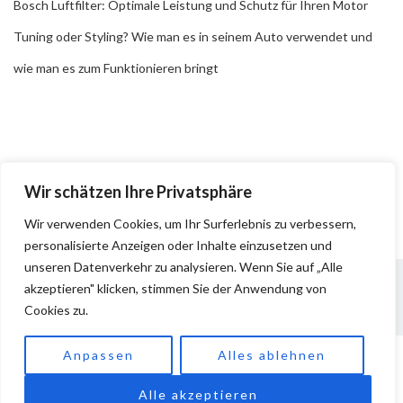
Bosch Luftfilter: Optimale Leistung und Schutz für Ihren Motor
Tuning oder Styling? Wie man es in seinem Auto verwendet und
wie man es zum Funktionieren bringt
Wir schätzen Ihre Privatsphäre
Wir verwenden Cookies, um Ihr Surferlebnis zu verbessern,
personalisierte Anzeigen oder Inhalte einzusetzen und
unseren Datenverkehr zu analysieren. Wenn Sie auf „Alle
akzeptieren" klicken, stimmen Sie der Anwendung von
Cookies zu.
Impressum
Datenschutz
Anpassen
Alles ablehnen
Copyright © 2026
Pkw Teile
. All rights reserved.
Proudly powered by
WordPress
. Theme
EightyDays Lite
by
Alle akzeptieren