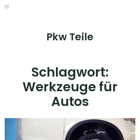
Skip
to
AUTOZUBEHÖR & TRÄGERSYSTEME
content
INNENAUSSTATTUNG
Pkw Teile
PFLEGE & WARTUNG
TUNING & STYLING
Schlagwort:
WERKZEUG & WERKSTATTAUSRÜSTUNG
Werkzeuge für
Autos