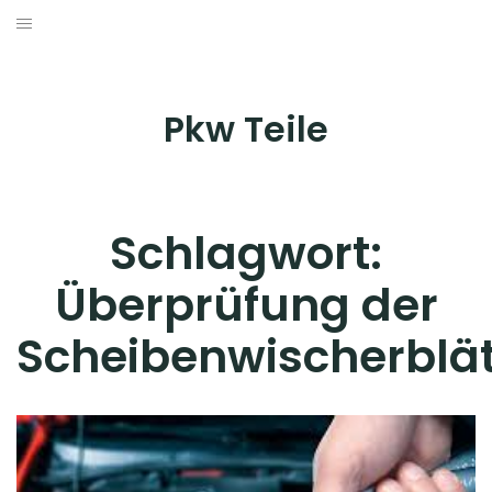
Skip
to
AUTOZUBEHÖR & TRÄGERSYSTEME
content
INNENAUSSTATTUNG
Pkw Teile
PFLEGE & WARTUNG
TUNING & STYLING
Schlagwort:
WERKZEUG & WERKSTATTAUSRÜSTUNG
Überprüfung der
Scheibenwischerblät